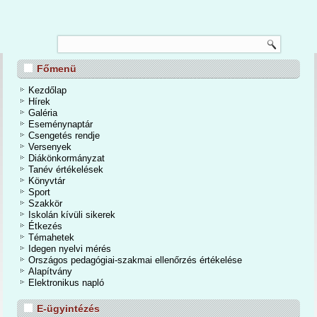
TANÉVZÁRÓ
Főmenü
őberényi Általános Iskola és Alapfokú Művészeti Iskolában
26. június 24-én a tanévzáró ünnepséggel hivatalosan is
Kezdőlap
befejeződött a 2025/2026-os tanév. Egy mozgalmas,
Hírek
seményekben bővelkedő, tartalmas időszakot zártunk. A
Galéria
vások mellett számtalan élmények, közös programok, elért
Eseménynaptár
erek és kiemelkedő tanulmányi eredmények tették igazán
Csengetés rendje
emlékezetessé a tanévet.
Versenyek
Diákönkormányzat
Tanév értékelések
Bővebben...
Könyvtár
Sport
Szakkör
Iskolán kívüli sikerek
Étkezés
Témahetek
Idegen nyelvi mérés
Országos pedagógiai-szakmai ellenőrzés értékelése
Alapítvány
Elektronikus napló
E-ügyintézés