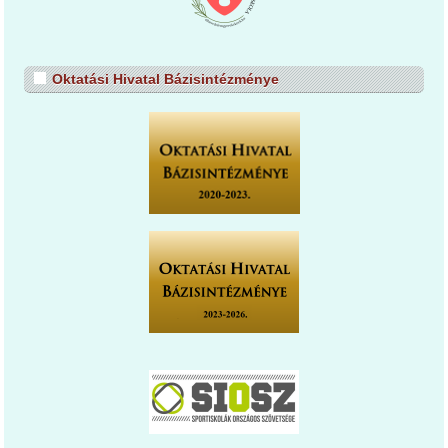
Oktatási Hivatal Bázisintézménye