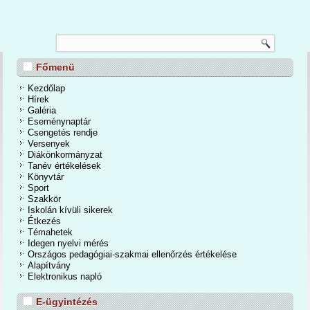
TANÉVZÁRÓ
Főmenü
nos Iskola és Alapfokú Művészeti Iskolában 2026. június 24-én a tanévzáró
osan is befejeződött a 2025/2026-os tanév. Egy mozgalmas, eseményekben
Kezdőlap
dőszakot zártunk. A kihívások mellett számtalan élmények, közös programok,
Hírek
iemelkedő tanulmányi eredmények tették igazán emlékezetessé a tanévet.
Galéria
Eseménynaptár
Csengetés rendje
Bővebben...
Versenyek
Diákönkormányzat
Tanév értékelések
Könyvtár
Sport
Szakkör
Iskolán kívüli sikerek
Étkezés
Témahetek
Idegen nyelvi mérés
Országos pedagógiai-szakmai ellenőrzés értékelése
Alapítvány
Elektronikus napló
E-ügyintézés