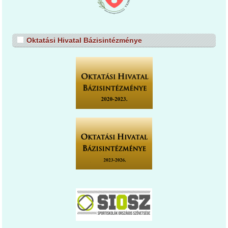
Oktatási Hivatal Bázisintézménye