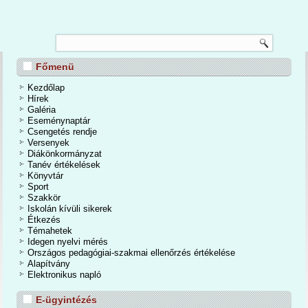
TANÉVZÁRÓ
Főmenü
nos Iskola és Alapfokú Művészeti Iskolában 2026. június 24-én a tanévzáró
osan is befejeződött a 2025/2026-os tanév. Egy mozgalmas, eseményekben
Kezdőlap
dőszakot zártunk. A kihívások mellett számtalan élmények, közös programok,
Hírek
iemelkedő tanulmányi eredmények tették igazán emlékezetessé a tanévet.
Galéria
Eseménynaptár
Csengetés rendje
Bővebben...
Versenyek
Diákönkormányzat
Tanév értékelések
Könyvtár
Sport
Szakkör
Iskolán kívüli sikerek
Étkezés
Témahetek
Idegen nyelvi mérés
Országos pedagógiai-szakmai ellenőrzés értékelése
Alapítvány
Elektronikus napló
E-ügyintézés