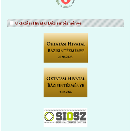
Oktatási Hivatal Bázisintézménye