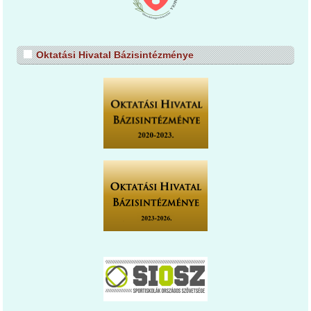
Oktatási Hivatal Bázisintézménye