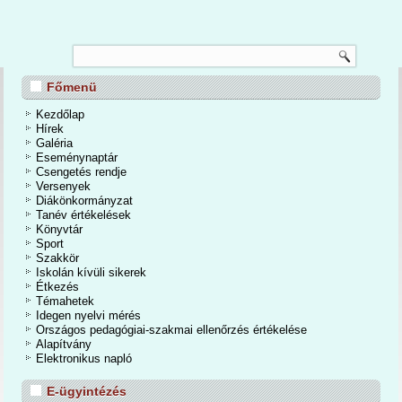
TANÉVZÁRÓ
Főmenü
nos Iskola és Alapfokú Művészeti Iskolában 2026. június 24-én a tanévzáró
osan is befejeződött a 2025/2026-os tanév. Egy mozgalmas, eseményekben
Kezdőlap
dőszakot zártunk. A kihívások mellett számtalan élmények, közös programok,
Hírek
iemelkedő tanulmányi eredmények tették igazán emlékezetessé a tanévet.
Galéria
Eseménynaptár
Csengetés rendje
Bővebben...
Versenyek
Diákönkormányzat
Tanév értékelések
Könyvtár
Sport
Szakkör
Iskolán kívüli sikerek
Étkezés
Témahetek
Idegen nyelvi mérés
Országos pedagógiai-szakmai ellenőrzés értékelése
Alapítvány
Elektronikus napló
E-ügyintézés