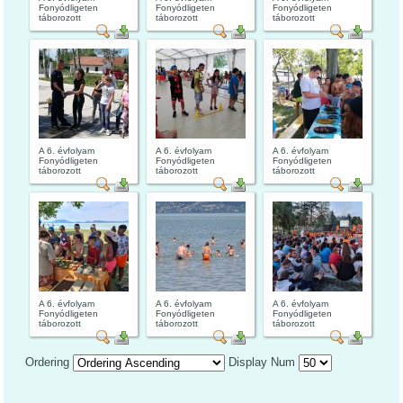
Fonyódligeten
Fonyódligeten
Fonyódligeten
táborozott
táborozott
táborozott
A 6. évfolyam
A 6. évfolyam
A 6. évfolyam
Fonyódligeten
Fonyódligeten
Fonyódligeten
táborozott
táborozott
táborozott
A 6. évfolyam
A 6. évfolyam
A 6. évfolyam
Fonyódligeten
Fonyódligeten
Fonyódligeten
táborozott
táborozott
táborozott
Ordering
Display Num