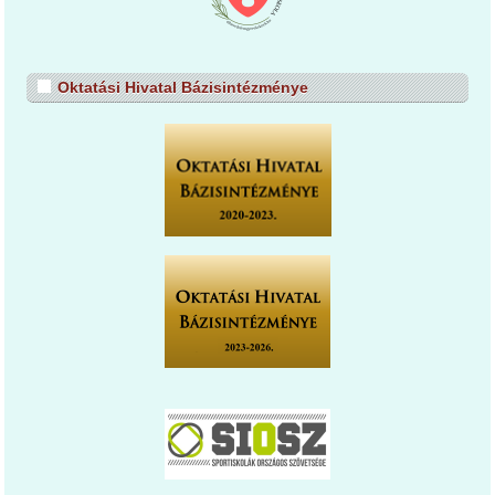
Oktatási Hivatal Bázisintézménye