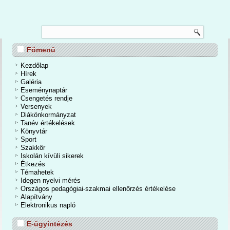
TANÉVZÁRÓ
Főmenü
nos Iskola és Alapfokú Művészeti Iskolában 2026. június 24-én a tanévzáró
osan is befejeződött a 2025/2026-os tanév. Egy mozgalmas, eseményekben
Kezdőlap
dőszakot zártunk. A kihívások mellett számtalan élmények, közös programok,
Hírek
iemelkedő tanulmányi eredmények tették igazán emlékezetessé a tanévet.
Galéria
Eseménynaptár
Csengetés rendje
Bővebben...
Versenyek
Diákönkormányzat
Tanév értékelések
Könyvtár
Sport
Szakkör
Iskolán kívüli sikerek
Étkezés
Témahetek
Idegen nyelvi mérés
Országos pedagógiai-szakmai ellenőrzés értékelése
Alapítvány
Elektronikus napló
E-ügyintézés