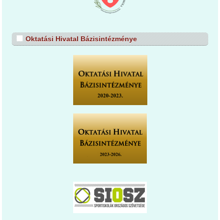
Oktatási Hivatal Bázisintézménye