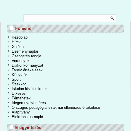
Főmenü
Kezdőlap
Hírek
Galéria
Eseménynaptár
Csengetés rendje
Versenyek
Diákönkormányzat
Tanév értékelések
Könyvtár
Sport
Szakkör
Iskolán kívüli sikerek
Étkezés
Témahetek
Idegen nyelvi mérés
Országos pedagógiai-szakmai ellenőrzés értékelése
Alapítvány
Elektronikus napló
E-ügyintézés