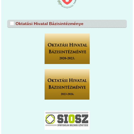
Oktatási Hivatal Bázisintézménye