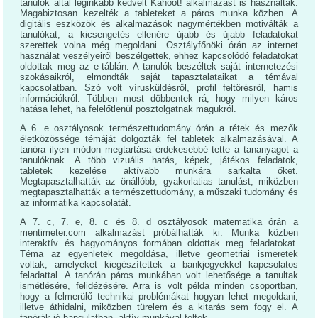
tanulók által leginkább kedvelt Kahoot! alkalmazást is használták.
Magabiztosan kezelték a tableteket a páros munka közben. A
digitális eszközök és alkalmazások nagymértékben motiválták a
tanulókat, a kicsengetés ellenére újabb és újabb feladatokat
szerettek volna még megoldani. Osztályfőnöki órán az internet
használat veszélyeiről beszélgettek, ehhez kapcsolódó feladatokat
oldottak meg az e-táblán. A tanulók beszéltek saját internetezési
szokásaikról, elmondták saját tapasztalataikat a témával
kapcsolatban. Szó volt vírusküldésről, profil feltörésről, hamis
információkról. Többen most döbbentek rá, hogy milyen káros
hatása lehet, ha felelőtlenül posztolgatnak magukról.
A 6. e osztályosok természettudomány órán a rétek és mezők
életközössége témáját dolgozták fel tabletek alkalmazásával. A
tanóra ilyen módon megtartása érdekesebbé tette a tananyagot a
tanulóknak. A több vizuális hatás, képek, játékos feladatok,
tabletek kezelése aktívabb munkára sarkalta őket.
Megtapasztalhatták az önállóbb, gyakorlatias tanulást, miközben
megtapasztalhatták a természettudomány, a műszaki tudomány és
az informatika kapcsolatát.
A 7. c, 7. e, 8. c és 8. d osztályosok matematika órán a
mentimeter.com alkalmazást próbálhatták ki. Munka közben
interaktív és hagyományos formában oldottak meg feladatokat.
Téma az egyenletek megoldása, illetve geometriai ismeretek
voltak, amelyeket kiegészítettek a bankjegyekkel kapcsolatos
feladattal. A tanórán páros munkában volt lehetősége a tanultak
ismétlésére, felidézésére. Arra is volt példa minden csoportban,
hogy a felmerülő technikai problémákat hogyan lehet megoldani,
illetve áthidalni, miközben türelem és a kitarás sem fogy el. A
tanórák jó hangulatban, aktív munkával teltek.