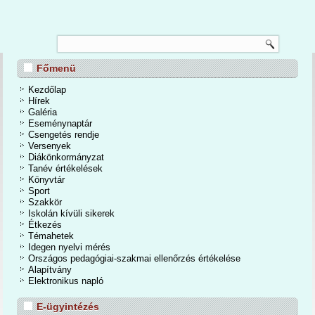
TANÉVZÁRÓ
Főmenü
nos Iskola és Alapfokú Művészeti Iskolában 2026. június 24-én a tanévzáró
osan is befejeződött a 2025/2026-os tanév. Egy mozgalmas, eseményekben
Kezdőlap
dőszakot zártunk. A kihívások mellett számtalan élmények, közös programok,
Hírek
iemelkedő tanulmányi eredmények tették igazán emlékezetessé a tanévet.
Galéria
Eseménynaptár
Csengetés rendje
Bővebben...
Versenyek
Diákönkormányzat
Tanév értékelések
Könyvtár
Sport
Szakkör
Iskolán kívüli sikerek
Étkezés
Témahetek
Idegen nyelvi mérés
Országos pedagógiai-szakmai ellenőrzés értékelése
Alapítvány
Elektronikus napló
E-ügyintézés