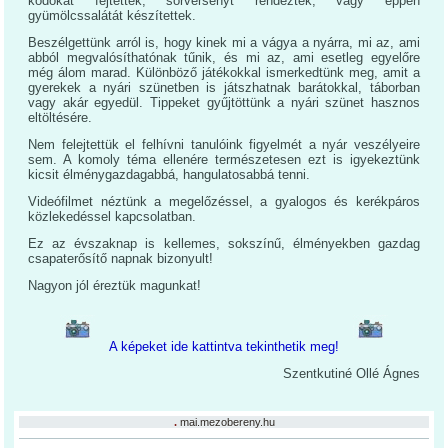
kódokat fejtettek, sorversenyt rendeztek, vagy éppen
gyümölcssalátát készítettek.
Beszélgettünk arról is, hogy kinek mi a vágya a nyárra, mi az, ami
abból megvalósíthatónak tűnik, és mi az, ami esetleg egyelőre
még álom marad. Különböző játékokkal ismerkedtünk meg, amit a
gyerekek a nyári szünetben is játszhatnak barátokkal, táborban
vagy akár egyedül. Tippeket gyűjtöttünk a nyári szünet hasznos
eltöltésére.
Nem felejtettük el felhívni tanulóink figyelmét a nyár veszélyeire
sem. A komoly téma ellenére természetesen ezt is igyekeztünk
kicsit élménygazdagabbá, hangulatosabbá tenni.
Videófilmet néztünk a megelőzéssel, a gyalogos és kerékpáros
közlekedéssel kapcsolatban.
Ez az évszaknap is kellemes, sokszínű, élményekben gazdag
csapaterősítő napnak bizonyult!
Nagyon jól éreztük magunkat!
A képeket ide kattintva tekinthetik meg!
Szentkutiné Ollé Ágnes
.
mai.mezobereny.hu