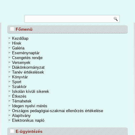
TANÉVZÁRÓ
Főmenü
nos Iskola és Alapfokú Művészeti Iskolában 2026. június 24-én a tanévzáró
osan is befejeződött a 2025/2026-os tanév. Egy mozgalmas, eseményekben
Kezdőlap
dőszakot zártunk. A kihívások mellett számtalan élmények, közös programok,
Hírek
iemelkedő tanulmányi eredmények tették igazán emlékezetessé a tanévet.
Galéria
Eseménynaptár
Csengetés rendje
Bővebben...
Versenyek
Diákönkormányzat
Tanév értékelések
Könyvtár
Sport
Szakkör
Iskolán kívüli sikerek
Étkezés
Témahetek
Idegen nyelvi mérés
Országos pedagógiai-szakmai ellenőrzés értékelése
Alapítvány
Elektronikus napló
E-ügyintézés