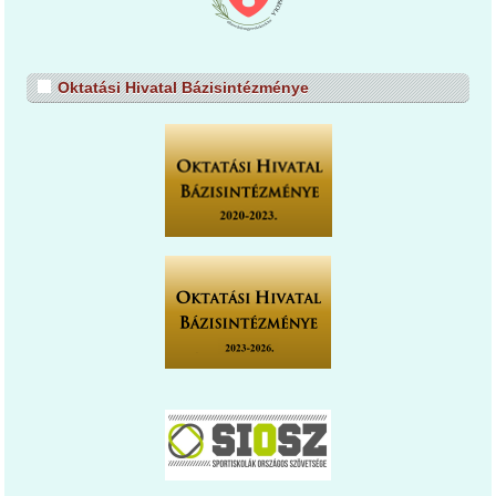
Oktatási Hivatal Bázisintézménye