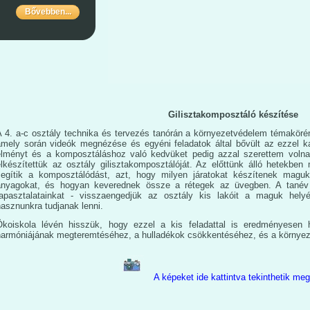
Bővebben...
Gilisztakomposztáló készítése
A 4. a-c osztály technika és tervezés tanórán a környezetvédelem témakörén
amely során videók megnézése és egyéni feladatok által bővült az ezzel k
élményt és a komposztáláshoz való kedvüket pedig azzal szerettem voln
elkészítettük az osztály gilisztakomposztálóját. Az előttünk álló hetekben
segítik a komposztálódást, azt, hogy milyen járatokat készítenek magu
anyagokat, és hogyan keverednek össze a rétegek az üvegben. A tané
tapasztalatainkat - visszaengedjük az osztály kis lakóit a maguk hely
asznunkra tudjanak lenni.
Ökoiskola lévén hisszük, hogy ezzel a kis feladattal is eredményesen
harmóniájának megteremtéséhez, a hulladékok csökkentéséhez, és a környez
A képeket ide kattintva tekinthetik meg