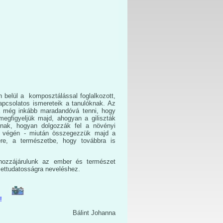
 belül a komposztálással foglalkozott,
apcsolatos ismereteik a tanulóknak. Az
a még inkább maradandóvá tenni, hogy
 megfigyeljük majd, ahogyan a giliszták
knak, hogyan dolgozzák fel a növényi
v végén - miután összegezzük majd a
ére, a természetbe, hogy továbbra is
 hozzájárulunk az ember és természet
ettudatosságra neveléshez.
!
Bálint Johanna