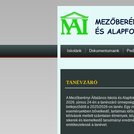
Iskolánk
Dokumentumaink
Ped
TANÉVZÁRÓ
A Mezőberényi Általános Iskola és Alapfo
2026. június 24-én a tanévzáró ünnepségg
befejeződött a 2025/2026-os tanév. Egy 
eseményekben bővelkedő, tartalmas idősz
kihívások mellett számtalan élmények, kö
sikerek és kiemelkedő tanulmányi eredmé
emlékezetessé a tanévet.