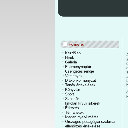
Főmenü
Kezdőlap
Hírek
Galéria
Eseménynaptár
Csengetés rendje
Versenyek
Diákönkormányzat
Tanév értékelések
h
Könyvtár
Sport
Szakkör
Iskolán kívüli sikerek
Étkezés
Témahetek
Idegen nyelvi mérés
Országos pedagógiai-szakmai
ellenőrzés értékelése