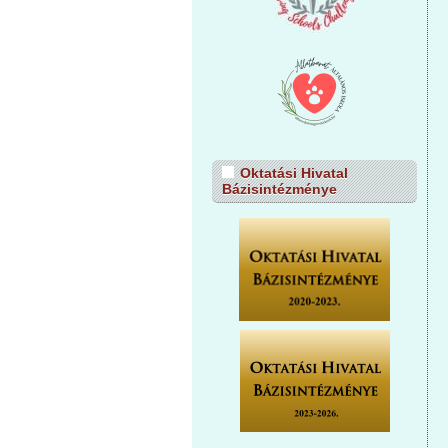
Oktatási Hivatal
Bázisintézménye