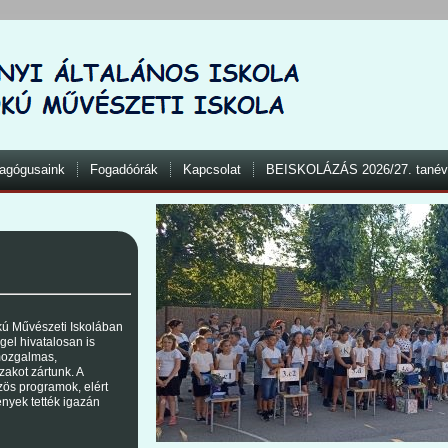
agógusaink
Fogadóórák
Kapcsolat
BEISKOLÁZÁS 2026/27. tanév
kú Művészeti Iskolában
el hivatalosan is
mozgalmas,
akot zártunk. A
zös programok, elért
nyek tették igazán