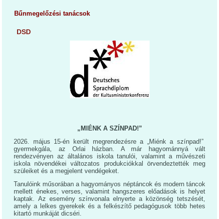
Bűnmegelőzési tanácsok
DSD
„MIÉNK A SZÍNPAD!”
2026. május 15-én került megrendezésre a „Miénk a színpad!”
gyermekgála, az Orlai házban. A már hagyománnyá vált
rendezvényen az általános iskola tanulói, valamint a művészeti
iskola növendékei változatos produkciókkal örvendeztették meg
szüleiket és a megjelent vendégeket.
Tanulóink műsorában a hagyományos néptáncok és modern táncok
mellett énekes, verses, valamint hangszeres előadások is helyet
kaptak. Az esemény színvonala elnyerte a közönség tetszését,
amely a lelkes gyerekek és a felkészítő pedagógusok több hetes
kitartó munkáját dicséri.