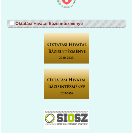
Oktatási Hivatal Bázisintézménye