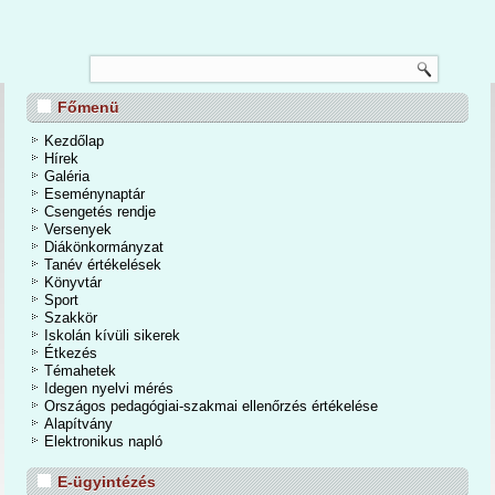
TANÉVZÁRÓ
Főmenü
nos Iskola és Alapfokú Művészeti Iskolában 2026. június 24-én a tanévzáró
osan is befejeződött a 2025/2026-os tanév. Egy mozgalmas, eseményekben
Kezdőlap
dőszakot zártunk. A kihívások mellett számtalan élmények, közös programok,
Hírek
iemelkedő tanulmányi eredmények tették igazán emlékezetessé a tanévet.
Galéria
Eseménynaptár
Csengetés rendje
Bővebben...
Versenyek
Diákönkormányzat
Tanév értékelések
Könyvtár
Sport
Szakkör
Iskolán kívüli sikerek
Étkezés
Témahetek
Idegen nyelvi mérés
Országos pedagógiai-szakmai ellenőrzés értékelése
Alapítvány
Elektronikus napló
E-ügyintézés