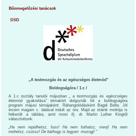
Bűnmegelőzési tanácsok
DSD
„A testmozgás és az egészséges életmód”
Boldogságóra / 1.c /
A 1.c osztály tanulói májusban „ a testmozgás és egészséges
életmód gyakorlása” témakört dolgozták fel a boldogságóra
program májusi témájaként. Ráhangolódásként Bagdi Bella: Jól
érzem magam c. dalával indult az óra. Majd az óráink mottója is
felkerült a táblára, amit most ifj. dr. Martin Luther Kingtől
választottunk:
„Ha nem repülhetsz, fuss! Ha nem futhatsz, menj! Ha nem
mehetsz, csússz! De bárhogy is legyen: mozogj! ”