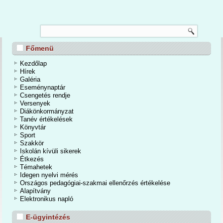
TANÉVZÁRÓ
Főmenü
nos Iskola és Alapfokú Művészeti Iskolában 2026. június 24-én a tanévzáró
osan is befejeződött a 2025/2026-os tanév. Egy mozgalmas, eseményekben
Kezdőlap
dőszakot zártunk. A kihívások mellett számtalan élmények, közös programok,
Hírek
iemelkedő tanulmányi eredmények tették igazán emlékezetessé a tanévet.
Galéria
Eseménynaptár
Csengetés rendje
Bővebben...
Versenyek
Diákönkormányzat
Tanév értékelések
Könyvtár
Sport
Szakkör
Iskolán kívüli sikerek
Étkezés
Témahetek
Idegen nyelvi mérés
Országos pedagógiai-szakmai ellenőrzés értékelése
Alapítvány
Elektronikus napló
E-ügyintézés