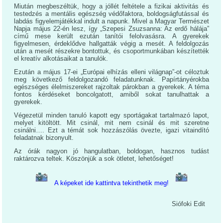
Miután megbeszéltük, hogy a jóllét feltétele a fizikai aktivitás és
testedzés a mentális egészség védőfaktora, boldogságfutással és
labdás figyelemjátékkal indult a napunk. Mivel a Magyar Természet
Napja május 22-én lesz, így „Szepesi Zsuzsanna: Az erdő hálája”
című mese került ezután tanítói felolvasásra. A gyerekek
figyelmesen, érdeklődve hallgatták végig a mesét. A feldolgozás
után a mesét részekre bontottuk, és csoportmunkában készítették
el kreatív alkotásaikat a tanulók.
Ezután a május 17-ei „Európai elhízás elleni világnap”-ot céloztuk
meg következő feldolgozandó feladatunknak. Papírtányérokba
egészséges élelmiszereket rajzoltak párokban a gyerekek. A téma
fontos kérdéseket boncolgatott, amiből sokat tanulhattak a
gyerekek.
Végezetül minden tanuló kapott egy sportágakat tartalmazó lapot,
melyet kitöltött. Mit csinál, mit nem csinál és mit szeretne
csinálni…. Ezt a témát sok hozzászólás övezte, igazi vitaindító
feladatnak bizonyult.
Az órák nagyon jó hangulatban, boldogan, hasznos tudást
raktározva teltek. Köszönjük a sok ötletet, lehetőséget!
A képeket ide kattintva tekinthetik meg!
Siófoki Edit