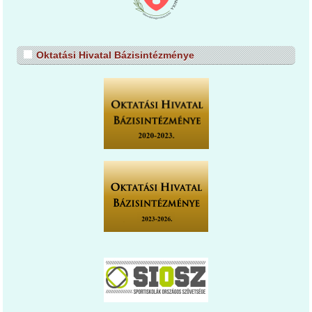
Oktatási Hivatal Bázisintézménye