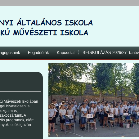
agógusaink
Fogadóórák
Kapcsolat
BEISKOLÁZÁS 2026/27. tanév
kú Művészeti Iskolában
el hivatalosan is
mozgalmas,
akot zártunk. A
zös programok, elért
nyek tették igazán