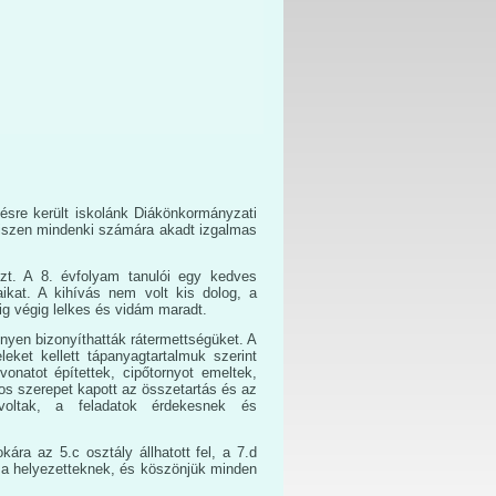
zésre került iskolánk Diákönkormányzati
hiszen mindenki számára akadt izgalmas
zt. A 8. évfolyam tanulói egy kedves
aikat. A kihívás nem volt kis dolog, a
ig végig lelkes és vidám maradt.
enyen bizonyíthatták rátermettségüket. A
eket kellett tápanyagtartalmuk szerint
vonatot építettek, cipőtornyot emeltek,
tos szerepet kapott az összetartás és az
 voltak, a feladatok érdekesnek és
ára az 5.c osztály állhatott fel, a 7.d
k a helyezetteknek, és köszönjük minden