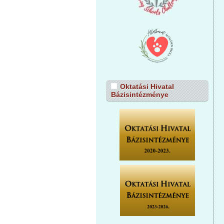
Oktatási Hivatal
Bázisintézménye