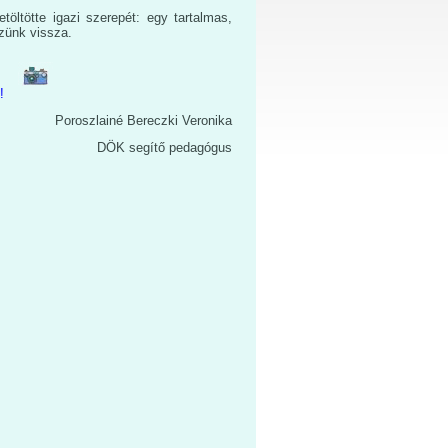
ltötte igazi szerepét: egy tartalmas,
zünk vissza.
!
czki Veronika
pedagógus