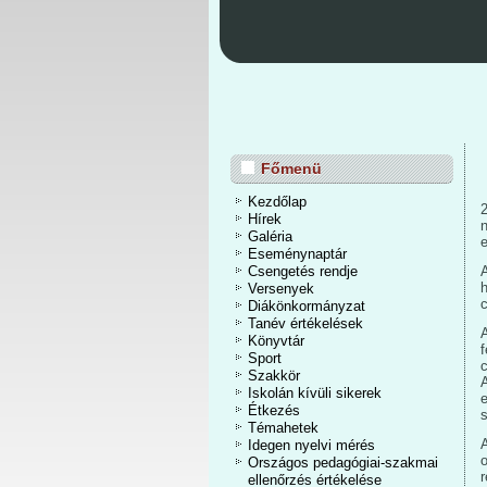
Főmenü
Kezdőlap
Hírek
Galéria
e
Eseménynaptár
Csengetés rendje
Versenyek
c
Diákönkormányzat
Tanév értékelések
A
Könyvtár
Sport
Szakkör
A
Iskolán kívüli sikerek
Étkezés
Témahetek
Idegen nyelvi mérés
Országos pedagógiai-szakmai
r
ellenőrzés értékelése