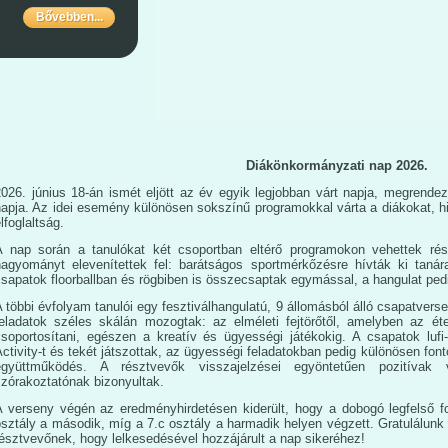
Bővebben...
Diákönkormányzati nap 2026.
2026. június 18-án ismét eljött az év egyik legjobban várt napja, megrende
napja. Az idei esemény különösen sokszínű programokkal várta a diákokat, 
lfoglaltság.
A nap során a tanulókat két csoportban eltérő programokon vehettek rés
hagyományt elevenítettek fel: barátságos sportmérkőzésre hívták ki tanár
sapatok floorballban és rögbiben is összecsaptak egymással, a hangulat ped
 többi évfolyam tanulói egy fesztiválhangulatú, 9 állomásból álló csapatvers
feladatok széles skálán mozogtak: az elméleti fejtörőtől, amelyben az étel
csoportosítani, egészen a kreatív és ügyességi játékokig. A csapatok lufi-
ctivity-t és tekét játszottak, az ügyességi feladatokban pedig különösen fon
együttműködés. A résztvevők visszajelzései egyöntetűen pozitívak
szórakoztatónak bizonyultak.
A verseny végén az eredményhirdetésen kiderült, hogy a dobogó legfelső fok
osztály a második, míg a 7.c osztály a harmadik helyen végzett. Gratulálun
észtvevőnek, hogy lelkesedésével hozzájárult a nap sikeréhez!