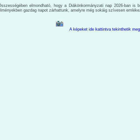
Összességében elmondható, hogy a Diákönkormányzati nap 2026-ban is betö
élményekben gazdag napot zárhattunk, amelyre még sokáig szívesen emléke
A képeket ide kattintva tekinthetik meg
Poroszlainé Bere
DÖK segítő 