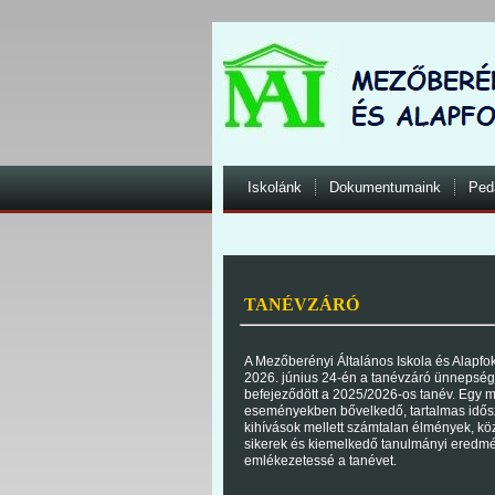
Iskolánk
Dokumentumaink
Ped
TANÉVZÁRÓ
A Mezőberényi Általános Iskola és Alapfo
2026. június 24-én a tanévzáró ünnepségg
befejeződött a 2025/2026-os tanév. Egy 
eseményekben bővelkedő, tartalmas idősz
kihívások mellett számtalan élmények, kö
sikerek és kiemelkedő tanulmányi eredmé
emlékezetessé a tanévet.