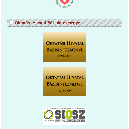
Oktatási Hivatal Bázisintézménye