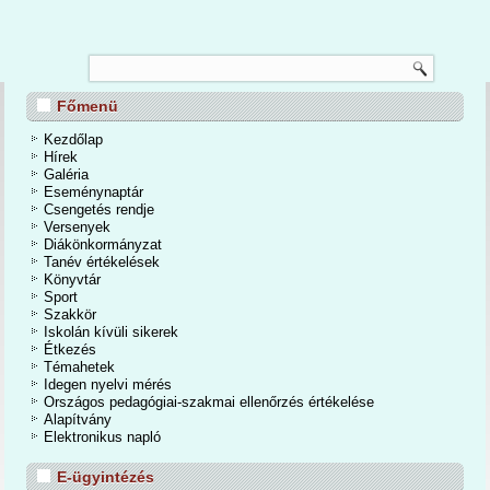
TANÉVZÁRÓ
Főmenü
nos Iskola és Alapfokú Művészeti Iskolában 2026. június 24-én a tanévzáró
osan is befejeződött a 2025/2026-os tanév. Egy mozgalmas, eseményekben
Kezdőlap
dőszakot zártunk. A kihívások mellett számtalan élmények, közös programok,
Hírek
iemelkedő tanulmányi eredmények tették igazán emlékezetessé a tanévet.
Galéria
Eseménynaptár
Csengetés rendje
Bővebben...
Versenyek
Diákönkormányzat
Tanév értékelések
Könyvtár
Sport
Szakkör
Iskolán kívüli sikerek
Étkezés
Témahetek
Idegen nyelvi mérés
Országos pedagógiai-szakmai ellenőrzés értékelése
Alapítvány
Elektronikus napló
E-ügyintézés