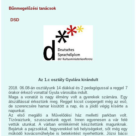
Bűnmegelőzési tanácsok
DSD
Az 1.c osztály Gyulára kirándult
2018. 06.08-án osztályunk 14 diákkal és 2 pedagógussal a reggel 7
órakor érkező vonattal Gyula városába indult.
Maga a vonatút is nagy élmény volt a gyerekek számára. Egy
átszállással érkeztünk meg. Reggel kicsit csepergett még az eső,
de szerencsére hamar kisütött a nap, és a jóidő végig kísérte a
napunkat.
Az első megálló a Művelődési ház melletti parkban volt.
Tízóraiztunk, szusszantunk egyet. Innen egyenesen a vár felé
vettük utunkat. A várban emlékérmét készítettünk magunknak.
Bejártuk a pajzsokkal, fegyverekkel teli helyiségeket, sőt még egy
működő kovácsműhelybe is betekintést nyerhettünk. Józsi bácsi