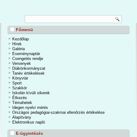
TANÉVZÁRÓ
Főmenü
nos Iskola és Alapfokú Művészeti Iskolában 2026. június 24-én a tanévzáró
osan is befejeződött a 2025/2026-os tanév. Egy mozgalmas, eseményekben
Kezdőlap
dőszakot zártunk. A kihívások mellett számtalan élmények, közös programok,
Hírek
iemelkedő tanulmányi eredmények tették igazán emlékezetessé a tanévet.
Galéria
Eseménynaptár
Csengetés rendje
Bővebben...
Versenyek
Diákönkormányzat
Tanév értékelések
Könyvtár
Sport
Szakkör
Iskolán kívüli sikerek
Étkezés
Témahetek
Idegen nyelvi mérés
Országos pedagógiai-szakmai ellenőrzés értékelése
Alapítvány
Elektronikus napló
E-ügyintézés