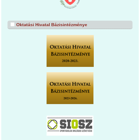
Oktatási Hivatal Bázisintézménye