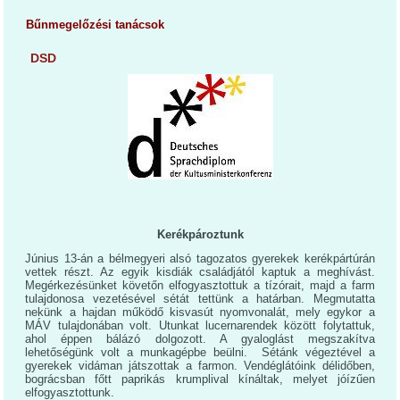
Bűnmegelőzési tanácsok
DSD
Kerékpároztunk
Június 13-án a bélmegyeri alsó tagozatos gyerekek kerékpártúrán
vettek részt. Az egyik kisdiák családjától kaptuk a meghívást.
Megérkezésünket követőn elfogyasztottuk a tízórait, majd a farm
tulajdonosa vezetésével sétát tettünk a határban. Megmutatta
nekünk a hajdan működő kisvasút nyomvonalát, mely egykor a
MÁV tulajdonában volt. Utunkat lucernarendek között folytattuk,
ahol éppen bálázó dolgozott. A gyaloglást megszakítva
lehetőségünk volt a munkagépbe beülni. Sétánk végeztével a
gyerekek vidáman játszottak a farmon. Vendéglátóink délidőben,
bográcsban főtt paprikás krumplival kínáltak, melyet jóízűen
elfogyasztottunk.