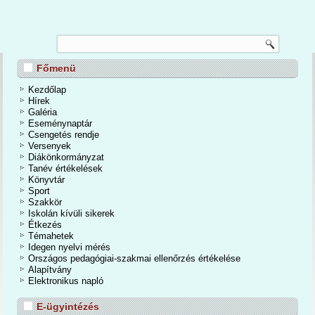
TANÉVZÁRÓ
Főmenü
nos Iskola és Alapfokú Művészeti Iskolában 2026. június 24-én a tanévzáró
osan is befejeződött a 2025/2026-os tanév. Egy mozgalmas, eseményekben
Kezdőlap
dőszakot zártunk. A kihívások mellett számtalan élmények, közös programok,
Hírek
iemelkedő tanulmányi eredmények tették igazán emlékezetessé a tanévet.
Galéria
Eseménynaptár
Csengetés rendje
Bővebben...
Versenyek
Diákönkormányzat
Tanév értékelések
Könyvtár
Sport
Szakkör
Iskolán kívüli sikerek
Étkezés
Témahetek
Idegen nyelvi mérés
Országos pedagógiai-szakmai ellenőrzés értékelése
Alapítvány
Elektronikus napló
E-ügyintézés