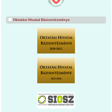
Oktatási Hivatal Bázisintézménye